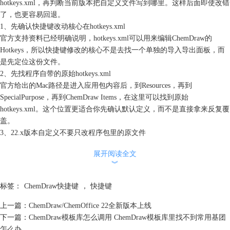
hotkeys.xml，再判断当前版本把自定义文件写到哪里。这样后面即使改错
了，也更容易回退。
1、先确认快捷键改动核心在hotkeys.xml
官方支持资料已经明确说明，hotkeys.xml可以用来编辑ChemDraw的
Hotkeys，所以快捷键修改的核心不是去找一个单独的导入导出面板，而
是先定位这份文件。
2、先找程序自带的原始hotkeys.xml
官方给出的Mac路径是进入应用包内容后，到Resources，再到
SpecialPurpose，再到ChemDraw Items，在这里可以找到原始
hotkeys.xml。这个位置更适合你先确认默认定义，而不是直接拿来反复覆
盖。
3、22.x版本自定义不要只改程序包里的原文件
官方支持文章特别指出，ChemDraw 22.x从22.2之后，原始文件仍在应用
展开阅读全文
包原位置，但如果你要做自定义，新的hotkeys.xml需要放到用户目录下的
︾
Application Support路径，而不是只停留在程序原始目录里。
4、23及之后版本先看新的用户目录
标签：
ChemDraw快捷键
，
快捷键
如果你用的是ChemDraw 23或之后版本，官方给出的用户级目录已经变成
Users下的Library，再到Application Support，然后是
上一篇：
ChemDraw/ChemOffice 22全新版本上线
com.revvity.chemdraw。也就是说，版本一升级，快捷键自定义文件的落
下一篇：
ChemDraw模板库怎么调用 ChemDraw模板库里找不到常用基团
点也可能一起变，所以改之前先核版本很重要。
怎么办