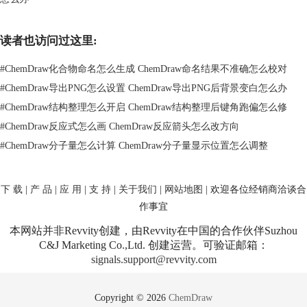
5、Documents下的ChemDraw文件夹也值得先查
官方还补充了一点，就是你也可以去Documents下的ChemDraw文件夹检
读者也访问过这里:
查。这意味着有些环境里，快捷键相关文件不一定只落在Application
Support下，修改前先把这两个位置都过一遍更稳。
#
ChemDraw化合物命名怎么生成 ChemDraw命名结果不准确怎么校对
二、ChemDraw快捷键怎么导出备份
#
ChemDraw导出PNG怎么设置 ChemDraw导出PNG后背景变白怎么办
从我查到的官方公开资料来看，ChemDraw并没有把“快捷键导出”单独写
成一个普通菜单动作，至少官方当前公开支持内容里，能明确确认的还是
#
ChemDraw结构整理怎么开启 ChemDraw结构整理后键角跑偏怎么修
围绕hotkeys.xml文件本身来做管理。因此更实用的思路，不是去找一个专
#
ChemDraw反应式怎么画 ChemDraw反应箭头怎么改方向
门的导出按钮，而是把原始文件和用户级自定义文件分别备份。
#
ChemDraw分子量怎么计算 ChemDraw分子量显示位置怎么调整
1、先备份原始hotkeys.xml
原始hotkeys.xml在应用包里的ChemDraw Items目录下，这份文件更像当前
版本自带的基础定义。备份它的意义，不只是防止误改，还能在你后面恢
下 载
|
产 品
|
应 用
|
支 持
|
关于我们
|
网站地图
| 欢迎各位经销商洽谈合
复默认快捷键时作为参照。
作事宜
本网站并非Revvity创建，由Revvity在中国的合作伙伴Suzhou
C&J Marketing Co.,Ltd. 创建运营。可验证邮箱：
signals.support@revvity.com
Copyright © 2026
ChemDraw