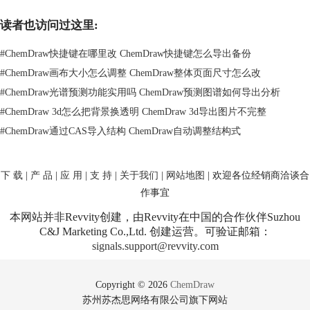
起来更干净、更清晰呢?其实，操作起来特别简单。
怎么去掉背景网格？
读者也访问过这里:
首先，打开ChemDraw，确保你正在编辑的文件处于活动状态。
然后，去菜单栏点击“视图”选项。
#
ChemDraw快捷键在哪里改 ChemDraw快捷键怎么导出备份
在下拉菜单里，你会看到“背景网格”或者“Grid”选项。你只需要取消勾
#
ChemDraw画布大小怎么调整 ChemDraw整体页面尺寸怎么改
选“显示网格”这个选项，网格就会立马消失。
#
ChemDraw光谱预测功能实用吗 ChemDraw预测图谱如何导出分析
就这么简单，几秒钟就能让你去掉背景网格。去掉网格后，图形看起来是
#
ChemDraw 3d怎么把背景换透明 ChemDraw 3d导出图片不完整
不是更干净了?无网格干扰，整个结构显得更加简洁，视觉效果更好。
#
ChemDraw通过CAS导入结构 ChemDraw自动调整结构式
下 载
|
产 品
|
应 用
|
支 持
|
关于我们
|
网站地图
| 欢迎各位经销商洽谈合
作事宜
本网站并非Revvity创建，由Revvity在中国的合作伙伴Suzhou
C&J Marketing Co.,Ltd. 创建运营。可验证邮箱：
signals.support@revvity.com
Copyright © 2026
ChemDraw
苏州苏杰思网络有限公司旗下网站