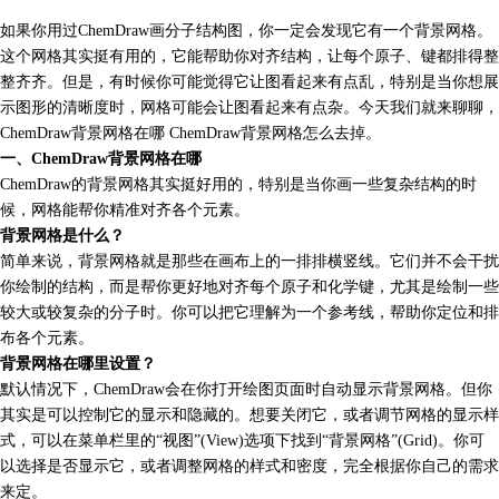
如果你用过ChemDraw画分子结构图，你一定会发现它有一个背景网格。
这个网格其实挺有用的，它能帮助你对齐结构，让每个原子、键都排得整
整齐齐。但是，有时候你可能觉得它让图看起来有点乱，特别是当你想展
示图形的清晰度时，网格可能会让图看起来有点杂。今天我们就来聊聊，
ChemDraw背景网格在哪 ChemDraw背景网格怎么去掉。
一、ChemDraw背景网格在哪
ChemDraw的背景网格其实挺好用的，特别是当你画一些复杂结构的时
候，网格能帮你精准对齐各个元素。
背景网格是什么？
简单来说，背景网格就是那些在画布上的一排排横竖线。它们并不会干扰
你绘制的结构，而是帮你更好地对齐每个原子和化学键，尤其是绘制一些
较大或较复杂的分子时。你可以把它理解为一个参考线，帮助你定位和排
布各个元素。
背景网格在哪里设置？
默认情况下，ChemDraw会在你打开绘图页面时自动显示背景网格。但你
其实是可以控制它的显示和隐藏的。想要关闭它，或者调节网格的显示样
式，可以在菜单栏里的“视图”(View)选项下找到“背景网格”(Grid)。你可
以选择是否显示它，或者调整网格的样式和密度，完全根据你自己的需求
来定。