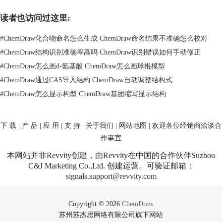
读者也访问过这里:
#
ChemDraw化合物命名怎么生成 ChemDraw命名结果不准确怎么校对
#
ChemDraw结构识别准确率高吗 ChemDraw识别错误如何手动修正
#
ChemDraw怎么画d-氨基酸 ChemDraw怎么画球棍模型
#
ChemDraw通过CAS导入结构 ChemDraw自动调整结构式
#
ChemDraw怎么显示构型 ChemDraw基团缩写显示结构
下 载
|
产 品
|
应 用
|
支 持
|
关于我们
|
网站地图
| 欢迎各位经销商洽谈合
二、ChemDraw怎么加羧基
作事宜
羧基是化合物中常见的官能团之一，它在化学反应和化学性质中起着重要
本网站并非Revvity创建，由Revvity在中国的合作伙伴Suzhou
的作用。在ChemDraw中，添加羧基是一个常见的需求。以下是几种常用
C&J Marketing Co.,Ltd. 创建运营。可验证邮箱：
的方法：
signals.support@revvity.com
1. 使用模板库
Copyright © 2026
ChemDraw
ChemDraw的模板库中包含了羧基的常见结构。您可以在模板库中查找并
苏州苏杰思网络有限公司旗下网站
选择所需的羧基结构，然后将其添加到您正在绘制的化学结构中。这是一