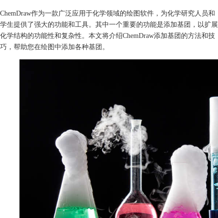
ChemDraw作为一款广泛应用于化学领域的绘图软件，为化学研究人员和
学生提供了强大的功能和工具。其中一个重要的功能是添加基团，以扩展
化学结构的功能性和复杂性。本文将介绍
ChemDraw添加基团
的方法和技
巧，帮助您在绘图中添加各种基团。