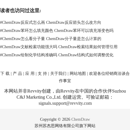
图1：设置旋转角度
读者也访问过这里:
二、ChemDraw角度单位怎么标
#
ChemDraw反应式怎么画 ChemDraw反应箭头怎么改方向
标注角度单位是另一个常见操作，尤其是在涉及到分子角度分析时。
#
ChemDraw苯环怎么填充颜色 ChemDraw苯环可以填充渐变色吗
ChemDraw 提供了简单的方式来标注角度单位，以确保你在展示化学结构
#
ChemDraw怎么看分子量 ChemDraw分子量是怎么计算的
时能清楚地表达每个角度的度数和单位。
选择角度工具
#
ChemDraw文献检索功能强大吗 ChemDraw检索结果如何管理引用
打开 ChemDraw，首先点击工具栏上的“角度”工具（通常显示为一个弯曲
#
ChemDraw绘制化学结构准确吗 ChemDraw结构式如何调整优化
的箭头）。如果你找不到该工具，可以在工具栏上右键点击，选择“自定
义工具栏”并添加角度工具。
绘制角度
下 载
|
产 品
|
应 用
|
支 持
|
关于我们
|
网站地图
| 欢迎各位经销商洽谈合
接下来，点击并拖动鼠标在你想要标注角度的位置绘制。你需要选择两个
作事宜
结构之间的连接点，系统会自动创建出角度标记。
本网站并非Revvity创建，由Revvity在中国的合作伙伴Suzhou
设置角度单位
C&J Marketing Co.,Ltd. 创建运营。可验证邮箱：
在创建角度后，点击角度数字，右键选择“格式”，在弹出的菜单中可以设
signals.support@revvity.com
置角度的单位（通常为度或弧度）。你可以根据需要选择合适的单位，并
设置角度数值。
微调与保存
Copyright © 2026
ChemDraw
完成角度设置后，你还可以调整角度的位置，让它更加美观清晰。调整好
苏州苏杰思网络有限公司旗下网站