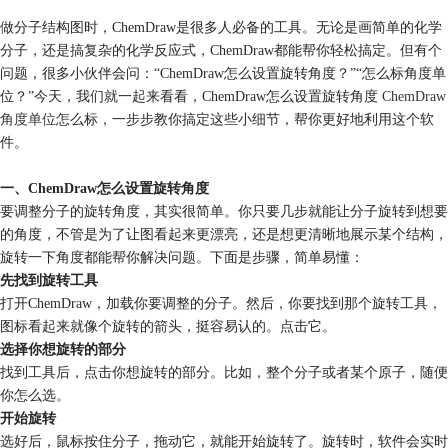
做分子结构图时，ChemDraw是很多人必备的工具。无论是画简单的化学
分子，还是搞复杂的化学反应式，ChemDraw都能帮你轻松搞定。但有个
问题，很多小伙伴会问：“ChemDraw怎么设置旋转角度？”“怎么标角度单
位？”今天，我们就一起来看看，ChemDraw怎么设置旋转角度
ChemDraw
角度单位
怎么标，一步步教你搞定这些小细节，帮你更好地利用这个软
件。
一、ChemDraw怎么设置旋转角度
要调整分子的旋转角度，其实很简单。你只要几步就能让分子旋转到想要
的角度，不管是为了让图看起来更漂亮，还是想更清晰地展示某个结构，
旋转一下角度都能帮你解决问题。下面是步骤，简单易懂：
先找到旋转工具
打开ChemDraw，加载你要调整的分子。然后，你要找到那个旋转工具，
图标看起来就像个旋转的箭头，挺容易认的。点击它。
选择你想旋转的部分
找到工具后，点击你想旋转的部分。比如，整个分子或者某个原子，随便
你怎么选。
开始旋转
选好后，鼠标按住分子，拖动它，就能开始旋转了。旋转时，软件会实时