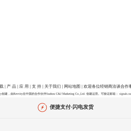
 载
|
产 品
|
应 用
|
支 持
|
关于我们
|
网站地图
| 欢迎各位经销商洽谈合作
y创建，由Revvity在中国的合作伙伴Suzhou C&J Marketing Co.,Ltd. 创建运营。可验证邮箱：
signals.s
便捷支付·闪电发货