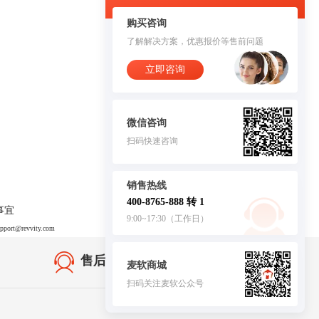
购买咨询
了解解决方案，优惠报价等售前问题
立即咨询
微信咨询
扫码快速咨询
销售热线
400-8765-888 转 1
事宜
9:00~17:30（工作日）
upport@revvity.com
售后无忧·服务保障
麦软商城
扫码关注麦软公众号
客服