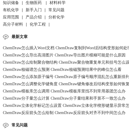
知识储备
|
生物医药
|
材料科学
有机化学
|
新手入门
|
常见问题
应用范围
|
产品介绍
|
分析化学
高分子材料
|
化学工程
|
最新文章
ChemDraw怎么插入Word文档 ChemDraw复制到Word后结构变形如何处
ChemDraw怎么导出高清图片 ChemDraw导出图片模糊可能是什么原因
ChemDraw怎么绘制聚合物结构 ChemDraw聚合物重复单元和括号怎么
ChemDraw核磁谱怎么预测 ChemDraw核磁预测结果中的峰位怎么看
ChemDraw怎么添加原子编号 ChemDraw原子编号顺序混乱怎么重新排
ChemDraw怎么调整化学键角度 ChemDraw键角修改后结构变形如何恢
ChemDraw模板库怎么调用 ChemDraw模板库里找不到常用基团怎么办
ChemDraw分子量怎么计算 ChemDraw分子量结果和手算不一致怎么办
ChemDraw立体化学标记怎么设置 ChemDraw立体化学楔形键显示异常
ChemDraw反应箭头怎么绘制 ChemDraw反应箭头对齐不到中间怎么办
常见问题