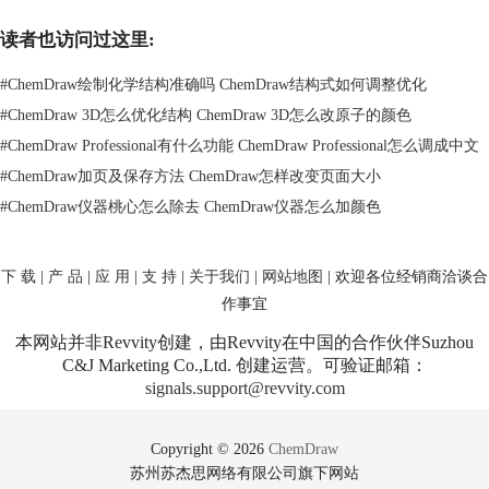
如果问题还是顽固存在，别犹豫，去看看ChemDraw的官方文档或者社
区，说不定那里有更多绝招和帮助，让你的颜色恢复“听话”。
读者也访问过这里:
二、chemdraw颜色快捷键
#
ChemDraw绘制化学结构准确吗 ChemDraw结构式如何调整优化
要是你想在ChemDraw这个软件里玩得更6，熟悉一些“秘籍”可是关键！快
捷键是你的好朋友，可以让你在化学结构的绘制中事半功倍。
#
ChemDraw 3D怎么优化结构 ChemDraw 3D怎么改原子的颜色
比如说，Alt+C是打开颜色选择的捷径，Ctrl+K可以把选中的东西的颜色
#
ChemDraw Professional有什么功能 ChemDraw Professional怎么调成中文
一键复制到剪贴板。掌握这些快捷键，你就能在画复杂的分子结构时，轻
#
ChemDraw加页及保存方法 ChemDraw怎样改变页面大小
松切换各种鲜艳的颜色。
#
ChemDraw仪器桃心怎么除去 ChemDraw仪器怎么加颜色
另外，你还可以自己“打造”快捷键，以适应你的工作风格。去ChemDraw
的设置里瞅瞅，你可以调教现有的快捷键，或者生造新的快捷键。合理利
用这些快捷键，你可以在短时间内搞定各种复杂的图形编辑，效率翻倍！
下 载
|
产 品
|
应 用
|
支 持
|
关于我们
|
网站地图
| 欢迎各位经销商洽谈合
作事宜
本网站并非Revvity创建，由Revvity在中国的合作伙伴Suzhou
C&J Marketing Co.,Ltd. 创建运营。可验证邮箱：
signals.support@revvity.com
Copyright © 2026
ChemDraw
苏州苏杰思网络有限公司旗下网站
三、chemdraw颜色介绍