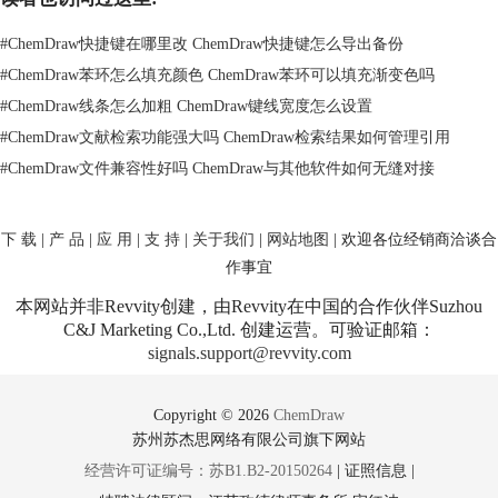
#
ChemDraw快捷键在哪里改 ChemDraw快捷键怎么导出备份
#
ChemDraw苯环怎么填充颜色 ChemDraw苯环可以填充渐变色吗
#
ChemDraw线条怎么加粗 ChemDraw键线宽度怎么设置
这样，你就可以为分子中的不同元素赋予个性化的色彩，使结构更加清晰
易懂。
#
ChemDraw文献检索功能强大吗 ChemDraw检索结果如何管理引用
二、chemdraw颜色晕染
#
ChemDraw文件兼容性好吗 ChemDraw与其他软件如何无缝对接
颜色晕染效果能够使分子结构图更具层次感和立体感。在ChemDraw中，
你可以通过选择渐变填充的方式实现颜色的晕染。
具体操作是，在选中原子或键的情况下，点击工具栏中的渐变填充选项。
下 载
|
产 品
|
应 用
|
支 持
|
关于我们
|
网站地图
| 欢迎各位经销商洽谈合
然后，在弹出的设置窗口中，选择起始颜色和结束颜色，调整渐变的方向
作事宜
和样式。
本网站并非Revvity创建，由Revvity在中国的合作伙伴Suzhou
C&J Marketing Co.,Ltd. 创建运营。可验证邮箱：
signals.support@revvity.com
Copyright © 2026
ChemDraw
苏州苏杰思网络有限公司旗下网站
经营许可证编号：苏B1.B2-20150264
|
证照信息
|