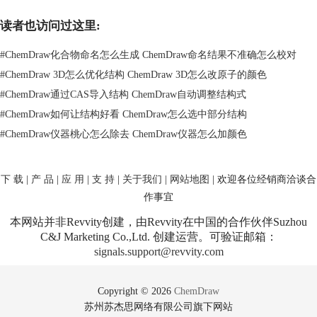
读者也访问过这里:
#
ChemDraw化合物命名怎么生成 ChemDraw命名结果不准确怎么校对
#
ChemDraw 3D怎么优化结构 ChemDraw 3D怎么改原子的颜色
#
ChemDraw通过CAS导入结构 ChemDraw自动调整结构式
#
ChemDraw如何让结构好看 ChemDraw怎么选中部分结构
#
ChemDraw仪器桃心怎么除去 ChemDraw仪器怎么加颜色
下 载
|
产 品
|
应 用
|
支 持
|
关于我们
|
网站地图
| 欢迎各位经销商洽谈合
作事宜
所以，用ChemDraw不仅仅是画画，它还是化学艺术的大师！
二、ChemDraw美化合成路线
本网站并非Revvity创建，由Revvity在中国的合作伙伴Suzhou
别以为ChemDraw只是画画的好手，它还是有机合成的得力助手呢！规划
C&J Marketing Co.,Ltd. 创建运营。可验证邮箱：
合成路线可是个大任务，这里有些ChemDraw的绝招：
signals.support@revvity.com
合成箭头出动：ChemDraw有各种合成箭头，让你把反应步骤画出来，合
成路线清晰可见。
Copyright © 2026
ChemDraw
添加反应条件：别忘了标注反应条件和参数，这样不仅方便记录，还可以
苏州苏杰思网络有限公司旗下网站
与他人分享你的合成绝招。