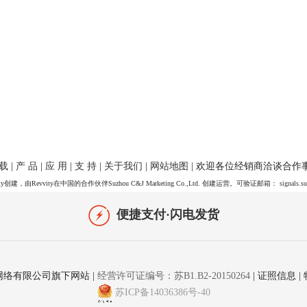
 载
|
产 品
|
应 用
|
支 持
|
关于我们
|
网站地图
| 欢迎各位经销商洽谈合作
y创建，由Revvity在中国的合作伙伴Suzhou C&J Marketing Co.,Ltd. 创建运营。可验证邮箱：
signals.s
便捷支付·闪电发货
网络有限公司旗下网站
|
经营许可证编号：苏B1.B2-20150264
|
证照信息
|
苏ICP备14036386号-40