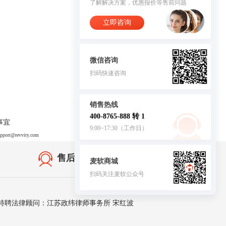
了解解决方案，优惠报价等售前问题
立即咨询
微信咨询
扫码快速咨询
销售热线
400-8765-888 转 1
事宜
9:00~17:30（工作日）
upport@revvity.com
售后无忧·服务保障
麦软商城
扫码关注麦软公众号
客服
特聘法律顾问：江苏政纬律师事务所 宋红波