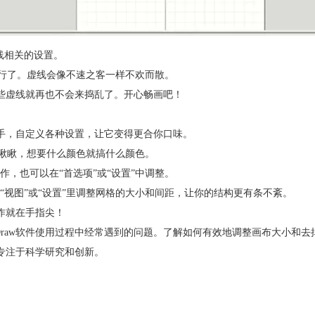
虚线相关的设置。
就行了。虚线会像不速之客一样不欢而散。
那些虚线就再也不会来捣乱了。开心畅画吧！
身手，自定义各种设置，让它变得更合你口味。
”瞅瞅，想要什么颜色就搞什么颜色。
，也可以在“首选项”或“设置”中调整。
视图”或“设置”里调整网格的大小和间距，让你的结构更有条不紊。
创作就在手指尖！
掉"是ChemDraw软件使用过程中经常遇到的问题。了解如何有效地调整画
加专注于科学研究和创新。