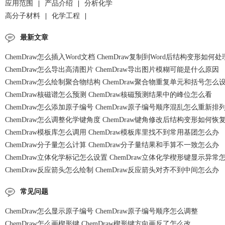
应用范围
|
产品介绍
|
分析化学
高分子材料
|
化学工程
|
最新文章
ChemDraw怎么插入Word文档 ChemDraw复制到Word后结构变形如何处
ChemDraw怎么导出高清图片 ChemDraw导出图片模糊可能是什么原因
ChemDraw怎么绘制聚合物结构 ChemDraw聚合物重复单元和括号怎么
ChemDraw核磁谱怎么预测 ChemDraw核磁预测结果中的峰位怎么看
ChemDraw怎么添加原子编号 ChemDraw原子编号顺序混乱怎么重新排
ChemDraw怎么调整化学键角度 ChemDraw键角修改后结构变形如何恢
ChemDraw模板库怎么调用 ChemDraw模板库里找不到常用基团怎么办
ChemDraw分子量怎么计算 ChemDraw分子量结果和手算不一致怎么办
ChemDraw立体化学标记怎么设置 ChemDraw立体化学楔形键显示异常
ChemDraw反应箭头怎么绘制 ChemDraw反应箭头对齐不到中间怎么办
常见问题
ChemDraw怎么显示原子编号 ChemDraw原子编号顺序怎么调整
ChemDraw怎么画楔形键 ChemDraw楔形键方向画反了怎么改