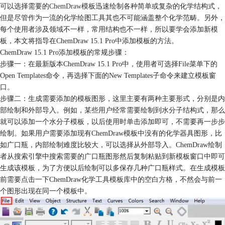
可以选择需要的
ChemDraw
模板迅速绘制各种简单或复杂的化学结构式，
但是尽管作为一流的化学绘图工具其也不可能涵盖整个化学范畴。另外，
每个使用者涉及领域不一样，常用结构也不一样，所以要学会添加新模
板，本文将指导在ChemDraw 15.1 Pro中添加模板的方法。
ChemDraw 15.1 Pro添加模板的常规步骤：
步骤一：在最新版本ChemDraw 15.1 Pro中，使用者可选择File菜单下的
Open Templates命令，再选择下面的New Templates子命令来建立模板窗
口。
步骤二：生成需要添加的模板图形，这里主要有两种主要形式，分别是内
部绘制和外部导入。例如，某些用户经常需要绘制到水分子结构式，那么
就可以添加一个水分子模板，以后使用时单击添加即可，不需要再一步步
绘制。如果用户需要添加现有ChemDraw模板中没有的化学器具图形，比
如广口瓶，内部绘制难度比较大，可以选择从外部导入。ChemDraw绘制
者从搜索引擎中搜索需要的广口瓶图形然后复制粘贴到新模板窗口中即可
生成该模板，为了方便以后绘制可以多保存几种广口瓶样式。在生成模板
前需要点击一下ChemDraw化学工具模板库中的空白方格，不然会与前一
个图形出现在同一个模板中。