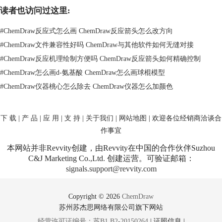
英文命名，比如Common templates表示常用模板，有时候中文会显乱码，
读者也访问过这里:
保存格式是.ctp，最后单击确定按钮。温馨提示：整个模板库可建立15个
ChemDraw模板。
#
ChemDraw反应式怎么画 ChemDraw反应箭头怎么改方向
以上就是在ChemDraw 15.1 Pro中添加模板库的教程指导，合理利用
#
ChemDraw文件兼容性好吗 ChemDraw与其他软件如何无缝对接
ChemDraw模板可以大大提高绘制化学结构的效率，更多ChemDraw化学
#
ChemDraw反应机理绘制方便吗 ChemDraw反应箭头如何精确控制
工具的绘制技巧请点击
ChemDraw 15.1 Pro绘制高分子链的步骤
。
#
ChemDraw怎么画d-氨基酸 ChemDraw怎么画球棍模型
#
ChemDraw仪器桃心怎么除去 ChemDraw仪器怎么加颜色
下 载
|
产 品
|
应 用
|
支 持
|
关于我们
|
网站地图
| 欢迎各位经销商洽谈合
作事宜
本网站并非Revvity创建，由Revvity在中国的合作伙伴Suzhou
C&J Marketing Co.,Ltd. 创建运营。可验证邮箱：
signals.support@revvity.com
Copyright © 2026
ChemDraw
苏州苏杰思网络有限公司旗下网站
经营许可证编号：苏B1.B2-20150264
|
证照信息
|