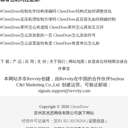
ChemDraw符号可以参考本篇教程的步骤，若是想学习更多使用
#
ChemDraw绘制化学结构准确吗 ChemDraw结构式如何调整优化
ChemDraw绘图工具绘制化学图形的技巧请点击
ChemDraw绘制格林尼亚
试剂反应式
。
#
ChemDraw反应机理绘制方便吗 ChemDraw反应箭头如何精确控制
#
ChemDraw苯环怎么有虚线 ChemDraw苯环怎么再加五元环
#
ChemDraw怎么添加新的一页 ChemDraw怎么添加符号
#
ChemDraw怎么设置旋转角度 ChemDraw角度单位怎么标
下 载
|
产 品
|
应 用
|
支 持
|
关于我们
|
网站地图
| 欢迎各位经销商洽谈合
作事宜
本网站并非Revvity创建，由Revvity在中国的合作伙伴Suzhou
C&J Marketing Co.,Ltd. 创建运营。可验证邮箱：
signals.support@revvity.com
Copyright © 2026
ChemDraw
苏州苏杰思网络有限公司旗下网站
经营许可证编号：苏B1.B2-20150264
|
证照信息
|