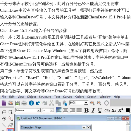
千分号来表示较小化合物比例，此时百分号已经不能满足使用需求
ChemDraw
中没有直接输入千分号的工具栏，需要打开字符映射表才可以
输入各种ChemDraw符号，本文将具体介绍在新版ChemDraw 15.1 Pro中输
入千分号的正确步骤。
ChemDraw 15.1 Pro输入千分号的步骤：
第一步：双击ChemDraw绘图工具卓明快捷工具或者从“开始”菜单中单击
ChemDraw图标打开该化学绘图工具，在绘制好其它反应式之后从View菜
单下选择Show Character Map Window（显示字符映射表窗口）命令，随
即会在ChemDraw 15.1 Pro工作窗口弹出字符映射表，字符映射表窗口中
有很多ChremDraw符号可供选择，当然也包括千分号。
第二步：单击字符映射表窗口的黑色倒三角按钮，然后选
择“Perpetua”、“Raavi”、“Rod”、“Shruti”、“Tiger”、“ZWAdobeF”、“Taho
格式均可以在其字符映射表窗口看到千分号。千分号、百分号、感叹号、
阿拉伯数字、英文字母等ChemDraw符号出现的频率较高。