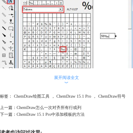
展开阅读全文
︾
添加千分号
标签：
ChemDraw绘图工具
，
ChemDraw 15.1 Pro
，
ChemDraw符号
第三步：在Tahoma的字符映射表窗口中单击千分号图标即可在文本框中
生成千分号，使用选择工具选中文本框的千分号还可以调整千分号的大小
上一篇：
ChemDraw怎么一次对齐所有行或列
和位置。
下一篇：
ChemDraw 15.1 Pro中添加模板的方法
温馨提示：在选择ChemDraw符号之前一定要事先生成文本框，不然所有
的符号均灰色显示，无法被选中。
以上就是在ChemDraw 15.1 Pro中输入千分号的方法，要是输入其他
读者也访问过这里: