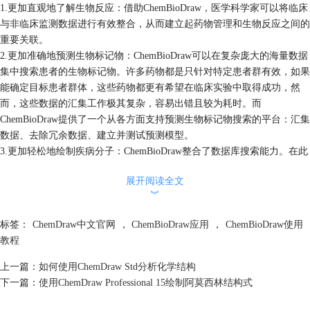
1.更加直观地了解生物反应：借助ChemBioDraw，医学科学家可以将临床
与非临床监测数据进行有效整合，从而建立起药物管理和生物反应之间的
重要关联。
2.更加准确地预测生物标记物：ChemBioDraw可以在复杂庞大的海量数据
集中搜索患者的生物标记物。许多药物都是只针对特定患者群有效，如果
能确定目标患者群体，这些药物都更有希望在临床实验中取得成功，然
而，这些数据的汇集工作极其复杂，容易出错且较为耗时。而
ChemBioDraw提供了一个从各方面支持预测生物标记物搜索的平台：汇集
数据、去除冗余数据、建立并测试预测模型。
3.更加轻松地绘制疾病分子：ChemBioDraw整合了数据库搜索能力。在此
平台上，转化医学家可以导入海量数据，然后通过多维度的数据浏览和自
展开阅读全文
由的推导数据，对这些数据进行深入分析。ChemBioDraw减少了数据溯源
︾
所需要时间，让科学家们可以更加快捷地进行搜索、完善和验证假设。
通过上文可知，ChemBioDraw具有较高的速度性和灵活性，可以进行快速
标签：
ChemDraw中文官网
，
ChemBioDraw应用
，
ChemBioDraw使用
的数据搜索和相关操作，从而提高工作效率和生产力。想要了解更多信息
教程
及ChemBioDraw使用教程情访问
ChemDraw中文官网
。
上一篇：
如何使用ChemDraw Std分析化学结构
下一篇：
使用ChemDraw Professional 15绘制阿莫西林结构式