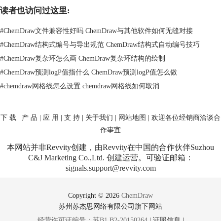
读者也访问过这里:
#
ChemDraw文件兼容性好吗 ChemDraw与其他软件如何无缝对接
#
ChemDraw结构式编号与导出规范 ChemDraw结构式自动编号技巧
#
ChemDraw复杂环怎么画 ChemDraw复杂环结构的绘制
#
ChemDraw预测logP值指什么 ChemDraw预测logP值怎么做
#
chemdraw网格线怎么设置 chemdraw网格线如何取消
下 载
|
产 品
|
应 用
|
支 持
|
关于我们
|
网站地图
| 欢迎各位经销商洽谈合
作事宜
本网站并非Revvity创建，由Revvity在中国的合作伙伴Suzhou
C&J Marketing Co.,Ltd. 创建运营。可验证邮箱：
signals.support@revvity.com
Copyright © 2026
ChemDraw
苏州苏杰思网络有限公司旗下网站
经营许可证编号：苏B1.B2-20150264
|
证照信息
|