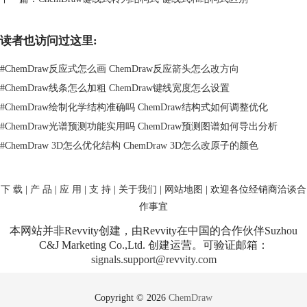
话框。
在属性对话框中，选择“Bond Angle”（键角）栏目，可以通过手动输入键
读者也访问过这里:
角值或旋转鼠标来调整键角。要旋转键角，只需将鼠标放置在键角的中心
点上，然后按住鼠标左键拖动即可。
#
ChemDraw反应式怎么画 ChemDraw反应箭头怎么改方向
#
ChemDraw线条怎么加粗 ChemDraw键线宽度怎么设置
#
ChemDraw绘制化学结构准确吗 ChemDraw结构式如何调整优化
#
ChemDraw光谱预测功能实用吗 ChemDraw预测图谱如何导出分析
#
ChemDraw 3D怎么优化结构 ChemDraw 3D怎么改原子的颜色
下 载
|
产 品
|
应 用
|
支 持
|
关于我们
|
网站地图
| 欢迎各位经销商洽谈合
作事宜
本网站并非Revvity创建，由Revvity在中国的合作伙伴Suzhou
C&J Marketing Co.,Ltd. 创建运营。可验证邮箱：
signals.support@revvity.com
Copyright © 2026
ChemDraw