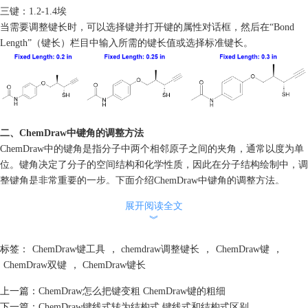
三键：1.2-1.4埃
当需要调整键长时，可以选择键并打开键的属性对话框，然后在“Bond
Length”（键长）栏目中输入所需的键长值或选择标准键长。
二、ChemDraw中键角的调整方法
ChemDraw中的键角是指分子中两个相邻原子之间的夹角，通常以度为单
位。键角决定了分子的空间结构和化学性质，因此在分子结构绘制中，调
整键角是非常重要的一步。下面介绍ChemDraw中键角的调整方法。
1、常规调整方法
展开阅读全文
首先需要选中需要调整的键。在选中键后，可以通过以下三种方法打开键
︾
的属性对话框，以进行键角的调整：
（1）使用快捷键Shift + Command + A（Mac）或Shift + Ctrl +
标签：
ChemDraw键工具
，
chemdraw调整键长
，
ChemDraw键
，
A（Windows）打开属性对话框；
ChemDraw双键
，
ChemDraw键长
（2）从主菜单中选择“Object”选项，然后选择“Properties”选项，这将打开
属性对话框；
上一篇：
ChemDraw怎么把键变粗 ChemDraw键的粗细
（3）单击键上的鼠标右键，然后选择“Properties”选项，这将打开属性对
下一篇：
ChemDraw键线式转为结构式 键线式和结构式区别