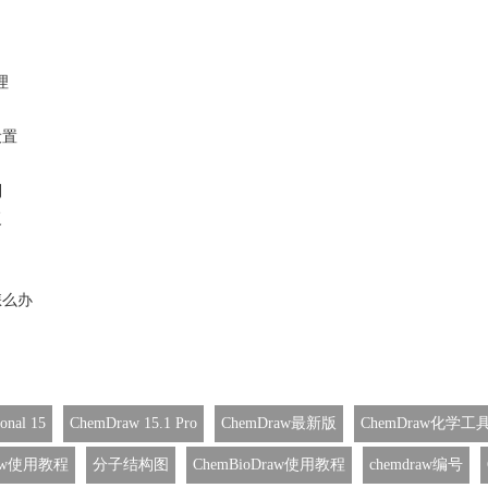
理
设置
列
复
怎么办
onal 15
ChemDraw 15.1 Pro
ChemDraw最新版
ChemDraw化学工
raw使用教程
分子结构图
ChemBioDraw使用教程
chemdraw编号