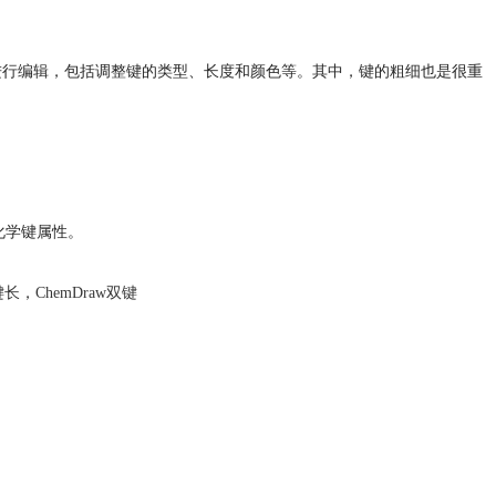
构并进行编辑，包括调整键的类型、长度和颜色等。其中，键的粗细也是很重
改化学键属性。
键长
，
ChemDraw双键