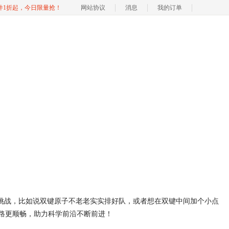
软件1折起，今日限量抢！
网站协议
消息
我的订单
小挑战，比如说双键原子不老老实实排好队，或者想在双键中间加个小点
科研之路更顺畅，助力科学前沿不断前进！