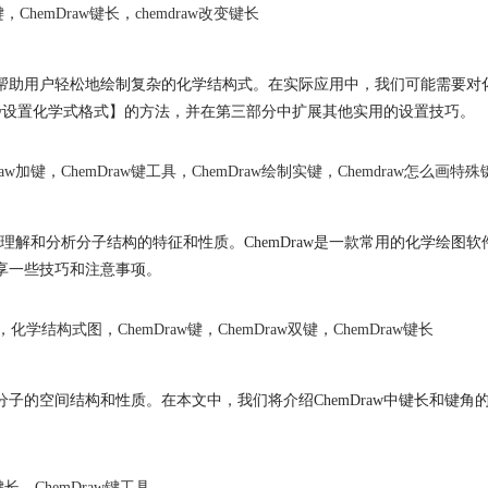
键
，
ChemDraw键长
，
chemdraw改变键长
可以帮助用户轻松地绘制复杂的化学结构式。在实际应用中，我们可能需要
Draw设置化学式格式】的方法，并在第三部分中扩展其他实用的设置技巧。
raw加键
，
ChemDraw键工具
，
ChemDraw绘制实键
，
Chemdraw怎么画特殊
解和分析分子结构的特征和性质。ChemDraw是一款常用的化学绘图
分享一些技巧和注意事项。
，
化学结构式图
，
ChemDraw键
，
ChemDraw双键
，
ChemDraw键长
响分子的空间结构和性质。在本文中，我们将介绍ChemDraw中键长和
键长
，
ChemDraw键工具