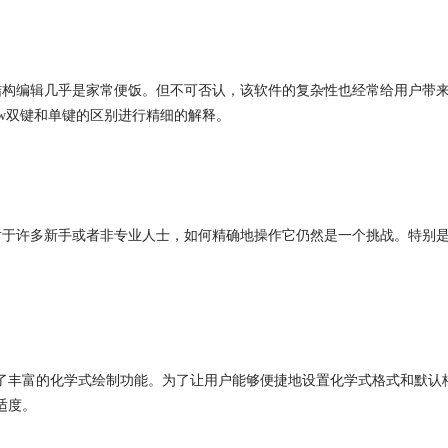
分子结构编辑几乎是家常便饭。但不可否认，该软件的复杂性也经常给用户
mdraw双键和单键的区别进行精细的解释。
对于许多新手或者非专业人士，如何精确地操作它仍然是一个挑战。特别是涉及到
供了丰富的化学式绘制功能。为了让用户能够便捷地设置化学式格式和默认格
适度。