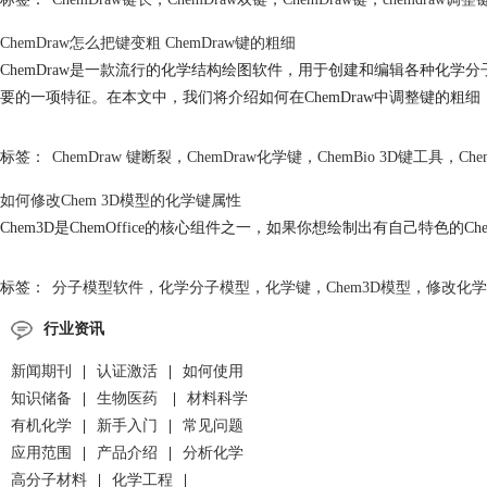
ChemDraw怎么把键变粗 ChemDraw键的粗细
ChemDraw是一款流行的化学结构绘图软件，用于创建和编辑各种化学
要的一项特征。在本文中，我们将介绍如何在ChemDraw中调整键的粗细，
标签：
ChemDraw 键断裂
，
ChemDraw化学键
，
ChemBio 3D键工具
，
Ch
如何修改Chem 3D模型的化学键属性
Chem3D是ChemOffice的核心组件之一，如果你想绘制出有自己特
标签：
分子模型软件
，
化学分子模型
，
化学键
，
Chem3D模型
，
修改化学
行业资讯
新闻期刊
|
认证激活
|
如何使用
知识储备
|
生物医药
|
材料科学
有机化学
|
新手入门
|
常见问题
应用范围
|
产品介绍
|
分析化学
高分子材料
|
化学工程
|