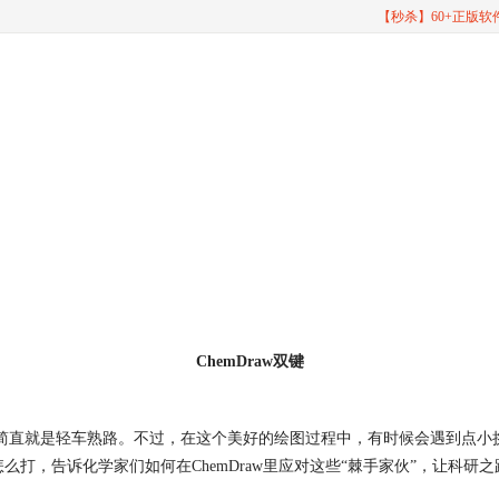
【秒杀】60+正版
ChemDraw双键
结构简直就是轻车熟路。不过，在这个美好的绘图过程中，有时候会遇到点
间的点怎么打，告诉化学家们如何在ChemDraw里应对这些“棘手家伙”，让