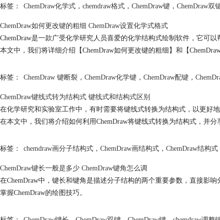
标签：
ChemDraw化学式
，
chemdraw格式
，
ChemDraw键
，
ChemDraw双
ChemDraw如何更改键的粗细 ChemDraw设置化学式格式
ChemDraw是一款广受化学研究人员喜爱的化学结构式绘制软件，它
本文中，我们将详细介绍【ChemDraw如何更改键的粗细】和【Chem
标签：
ChemDraw 键断裂
，
ChemDraw化学键
，
ChemDraw配键
，
ChemD
ChemDraw键线式转为结构式 键线式和结构式区别
在化学研究和实验室工作中，有时需要将键线式转换为结构式，以更好地理
在本文中，我们将介绍如何利用ChemDraw将键线式转换为结构式，并
标签：
chemdraw画分子结构式
，
ChemDraw画结构式
，
ChemDraw结构式
ChemDraw键长一般是多少 ChemDraw键角怎么调
在ChemDraw中，键长和键角是描述分子结构的两个重要参数，直接影
掌握ChemDraw的绘图技巧。
标签：
ChemDraw键长
，
ChemDraw双键
，
ChemDraw键
，
chemdraw调整