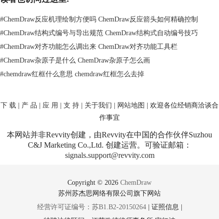
#
ChemDraw反应机理绘制方便吗 ChemDraw反应箭头如何精确控制
#
ChemDraw结构式编号与导出规范 ChemDraw结构式自动编号技巧
#
ChemDraw对齐功能怎么调出来 ChemDraw对齐功能工具栏
#
ChemDraw杂原子是什么 ChemDraw杂原子怎么画
#
chemdraw红框什么意思 chemdraw红框怎么去掉
ChemBio3D Ultra 14.0显示工具栏
下 载
|
产 品
|
应 用
|
支 持
|
关于我们
|
网站地图
| 欢迎各位经销商洽谈合
4、曲面工具栏
作事宜
选择Surfaces（曲面）工具栏后，可以对选中的化学结构进行曲面变化，
使得ChemBio3D Ultra 14.0结构更加立体。
本网站并非Revvity创建，由Revvity在中国的合作伙伴Suzhou
C&J Marketing Co.,Ltd. 创建运营。可验证邮箱：
signals.support@revvity.com
Copyright © 2026
ChemDraw
苏州苏杰思网络有限公司旗下网站
经营许可证编号：苏B1.B2-20150264
|
证照信息
|