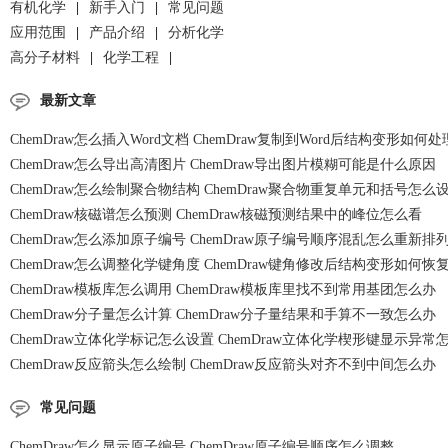
有机化学
|
新手入门
|
常见问题
应用范围
|
产品介绍
|
分析化学
高分子材料
|
化学工程
|
最新文章
ChemDraw怎么插入Word文档 ChemDraw复制到Word后结构变形如何处
ChemDraw怎么导出高清图片 ChemDraw导出图片模糊可能是什么原因
ChemDraw怎么绘制聚合物结构 ChemDraw聚合物重复单元和括号怎么
ChemDraw核磁谱怎么预测 ChemDraw核磁预测结果中的峰位怎么看
ChemDraw怎么添加原子编号 ChemDraw原子编号顺序混乱怎么重新排
ChemDraw怎么调整化学键角度 ChemDraw键角修改后结构变形如何恢
ChemDraw模板库怎么调用 ChemDraw模板库里找不到常用基团怎么办
ChemDraw分子量怎么计算 ChemDraw分子量结果和手算不一致怎么办
ChemDraw立体化学标记怎么设置 ChemDraw立体化学楔形键显示异常
ChemDraw反应箭头怎么绘制 ChemDraw反应箭头对齐不到中间怎么办
常见问题
ChemDraw怎么显示原子编号 ChemDraw原子编号顺序怎么调整