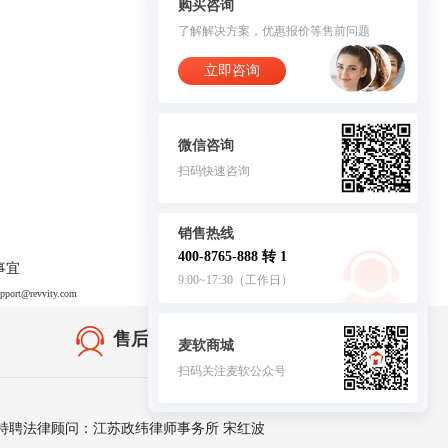
购买咨询
了解解决方案，优惠报价等售前问题
立即咨询
微信咨询
扫码快速咨询
销售热线
400-8765-888 转 1
事宜
9:00~17:30（工作日）
upport@revvity.com
售后无忧·服务保障
麦软商城
扫码关注麦软公众号
客服
特聘法律顾问：江苏政纬律师事务所 宋红波