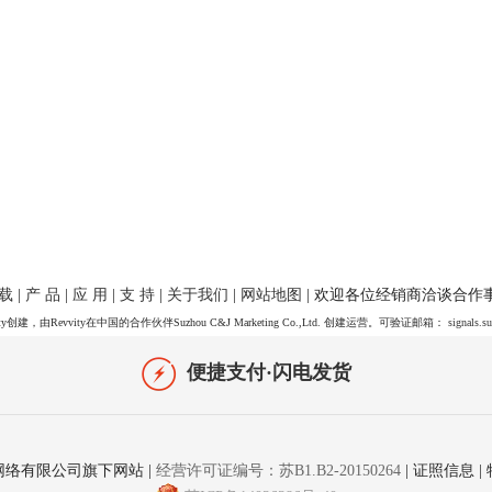
 载
|
产 品
|
应 用
|
支 持
|
关于我们
|
网站地图
| 欢迎各位经销商洽谈合作
y创建，由Revvity在中国的合作伙伴Suzhou C&J Marketing Co.,Ltd. 创建运营。可验证邮箱：
signals.s
便捷支付·闪电发货
网络有限公司旗下网站
|
经营许可证编号：苏B1.B2-20150264
|
证照信息
|