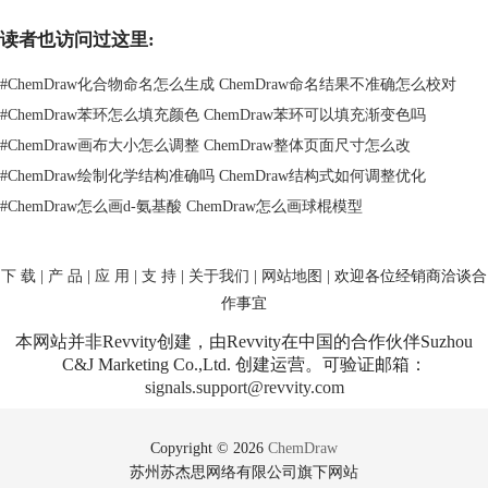
体结构的动态演示。ChemDraw Professional 15的化学结构分析工具包括
读者也访问过这里:
13C和1H NMR预测，计量分析包括PKA，LogP，轻松实现化学结构和名
称之间的互换，ActiveX插件允许在线查询化学数据库和出版在线的结
#
ChemDraw化合物命名怎么生成 ChemDraw命名结果不准确怎么校对
构。ChemOffice Professional 15更新MOPAC 2012、GAMESS、Gaussian、
#
ChemDraw苯环怎么填充颜色 ChemDraw苯环可以填充渐变色吗
Autodock和CONFLEX 接口，通过AirWatch移动应用管理，可以提供
#
ChemDraw画布大小怎么调整 ChemDraw整体页面尺寸怎么改
ChemDraw的ipad版本。
ChemDraw Prime 15注册码
#
ChemDraw绘制化学结构准确吗 ChemDraw结构式如何调整优化
#
ChemDraw怎么画d-氨基酸 ChemDraw怎么画球棍模型
下 载
|
产 品
|
应 用
|
支 持
|
关于我们
|
网站地图
| 欢迎各位经销商洽谈合
181-283305-0201
作事宜
208-756927-8392
本网站并非Revvity创建，由Revvity在中国的合作伙伴Suzhou
392-384827-3819
C&J Marketing Co.,Ltd. 创建运营。可验证邮箱：
139-325829-2857
signals.support@revvity.com
241-093828-2029
ChemDraw Professional 15激活码
Copyright © 2026
ChemDraw
苏州苏杰思网络有限公司旗下网站