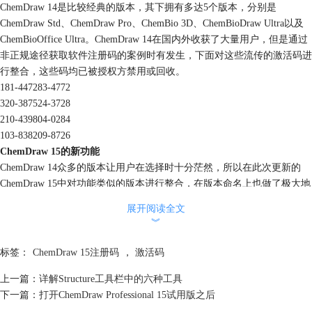
ChemDraw 14是比较经典的版本，其下拥有多达5个版本，分别是
ChemDraw Std、ChemDraw Pro、ChemBio 3D、ChemBioDraw Ultra以及
ChemBioOffice Ultra。ChemDraw 14在国内外收获了大量用户，但是通过
非正规途径获取软件注册码的案例时有发生，下面对这些流传的激活码进
行整合，这些码均已被授权方禁用或回收。
181-447283-4772
320-387524-3728
210-439804-0284
103-838209-8726
ChemDraw 15的新功能
ChemDraw 14众多的版本让用户在选择时十分茫然，所以在此次更新的
ChemDraw 15中对功能类似的版本进行整合，在版本命名上也做了极大地
简化。最后保留三个版本分别是ChemDraw Prime 、ChemDraw
展开阅读全文
Professional和ChemOffice Professional，删掉功能有限的ChemDraw Std，
︾
将ChemBioDraw Ultra、ChemBio3D Ultra和ChemBioOffice Ultra的功能分
别融合到ChemDraw Professional和ChemOffice Professional中。
标签：
ChemDraw 15注册码
，
激活码
ChemDraw 15作为最新的版本，优化并新增了很多实用功能。ChemDraw
上一篇：
详解Structure工具栏中的六种工具
Prime 15可以预测化合物属性、光谱数据、IUPAC命名以及计算反应计
下一篇：
打开ChemDraw Professional 15试用版之后
量，比如读取JCamp和星系光谱，拥有分裂工具来节省研究时间的同时提
高数据准确性，并且还可以为结构增加热点进行链接，特别是能够看到立