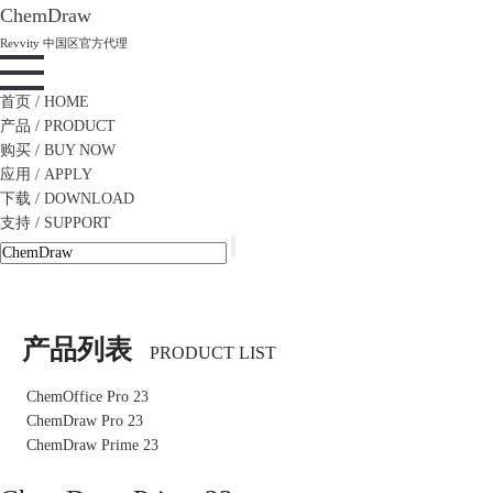
ChemDraw
Revvity 中国区官方代理
首页
/ HOME
产品
/ PRODUCT
购买
/ BUY NOW
应用
/ APPLY
下载
/ DOWNLOAD
支持
/ SUPPORT
产品列表
PRODUCT LIST
ChemOffice Pro 23
ChemDraw Pro 23
ChemDraw Prime 23