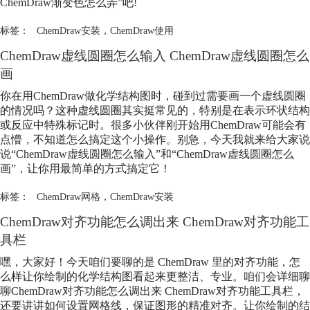
ChemDraw渐变色怎么弄”吧!
标签：
ChemDraw安装
，
ChemDraw使用
ChemDraw虚线圆圈怎么输入 ChemDraw虚线圆圈怎么
画
你在用ChemDraw做化学结构图时，碰到过需要画一个虚线圆圈
的情况吗？这种虚线圆圈其实挺常见的，特别是在表示环状结构
或反应中特殊标记时。很多小伙伴刚开始用ChemDraw可能会有
点懵，不知道怎么搞定这个小操作。别急，今天我就来给大家说
说“ChemDraw虚线圆圈怎么输入”和“ChemDraw虚线圆圈怎么
画”，让你用最简单的方式搞定它！
标签：
ChemDraw网格
，
ChemDraw安装
ChemDraw对齐功能怎么调出来 ChemDraw对齐功能工
具栏
嘿，大家好！今天咱们要聊的是 ChemDraw 里的对齐功能，怎
么样让你绘制的化学结构图看起来更整洁、专业。咱们会详细聊
聊ChemDraw对齐功能怎么调出来 ChemDraw对齐功能工具栏，
还要讲讲如何设置网格线，保证图形的精准对齐。让你绘制的结