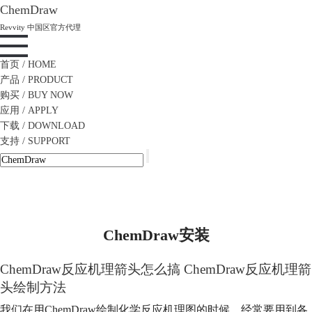
ChemDraw
Revvity 中国区官方代理
首页
/ HOME
产品
/ PRODUCT
购买
/ BUY NOW
应用
/ APPLY
下载
/ DOWNLOAD
支持
/ SUPPORT
ChemDraw安装
ChemDraw反应机理箭头怎么搞 ChemDraw反应机理箭
头绘制方法
我们在用ChemDraw绘制化学反应机理图的时候，经常要用到各