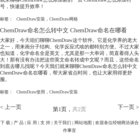
号，快速提升效率！
标签：
ChemDraw安装
，
ChemDraw网格
ChemDraw命名怎么转中文 ChemDraw命名在哪看
大家好，今天咱们聊聊ChemDraw这个软件。它是化学界的老大
之一，用来画分子结构、化学反应式啥的都特别方便。不过大家
也知道，化学命名全是英文，尤其是那一大串词，简直看得人头
大！那有没有办法把这些英文命名转成中文呢？而且，这些命名
到底去哪儿找呢？今天我们就来聊聊ChemDraw命名怎么转中文
ChemDraw命名在哪看，帮大家省点时间，也让大家用得更舒
服。
标签：
ChemDraw使用
，
ChemDraw安装
< 上一页
下一页 >
第1页，
共2页
下 载
|
产 品
|
应 用
|
支 持
|
关于我们
|
网站地图
| 欢迎各位经销商洽谈合
作事宜