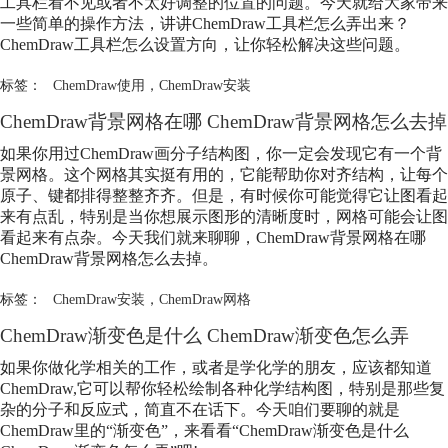
工具栏看不见或者不太好调整的位置的问题。今天就给大家带来
一些简单的操作方法，讲讲ChemDraw工具栏怎么弄出来？
ChemDraw工具栏怎么设置方向，让你轻松解决这些问题。
标签：
ChemDraw使用
，
ChemDraw安装
ChemDraw背景网格在哪 ChemDraw背景网格怎么去掉
如果你用过ChemDraw画分子结构图，你一定会发现它有一个背
景网格。这个网格其实挺有用的，它能帮助你对齐结构，让每个
原子、键都排得整整齐齐。但是，有时候你可能觉得它让图看起
来有点乱，特别是当你想展示图形的清晰度时，网格可能会让图
看起来有点杂。今天我们就来聊聊，ChemDraw背景网格在哪
ChemDraw背景网格怎么去掉。
标签：
ChemDraw安装
，
ChemDraw网格
ChemDraw渐变色是什么 ChemDraw渐变色怎么弄
如果你做化学相关的工作，或者是学化学的朋友，应该都知道
ChemDraw,它可以帮你轻松绘制各种化学结构图，特别是那些复
杂的分子和反应式，简直不在话下。今天咱们要聊的就是
ChemDraw里的“渐变色”，来看看“ChemDraw渐变色是什么