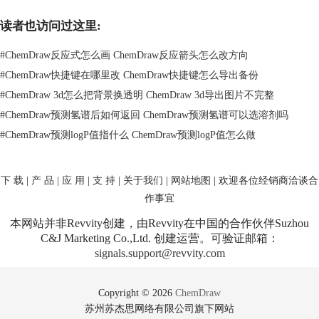
读者也访问过这里:
#
ChemDraw反应式怎么画 ChemDraw反应箭头怎么改方向
#
ChemDraw快捷键在哪里改 ChemDraw快捷键怎么导出备份
#
ChemDraw 3d怎么把背景换透明 ChemDraw 3d导出图片不完整
#
ChemDraw预测氢谱后如何返回 ChemDraw预测氢谱可以选溶剂吗
#
ChemDraw预测logP值指什么 ChemDraw预测logP值怎么做
ChemBioOffice界面
三、ChemBioOffice Ultra新增功能
ChemBioOffice Ultra拥有ChemBioDraw Ultra能够提供的所有功能，除此
下 载
|
产 品
|
应 用
|
支 持
|
关于我们
|
网站地图
| 欢迎各位经销商洽谈合
之外还添加新的的功能，这也是ChemBioOffice Ultra更加强悍的原因，如
作事宜
下所示：
1、GAMESS功能可以连接到从头计算程序。
本网站并非Revvity创建，由Revvity在中国的合作伙伴Suzhou
2、MOPAC/Gaussian接口。拥有这个功能后，化学家和生物学家就可以研
C&J Marketing Co.,Ltd. 创建运营。可验证邮箱：
signals.support@revvity.com
究小分子和生化制剂的三维形状及属性。
3、Autodock/Conflex 接口。这是一个可处理柔性配体的自动对接程序。
温馨提示：以上三个功能是为ChemBio3D化学计算设计的相关组件。
Copyright © 2026
ChemDraw
4、CombiChem/Excel插件。
苏州苏杰思网络有限公司旗下网站
5、ChemScript功能。ChemScript最基本的使用是从一个来源读取数据，