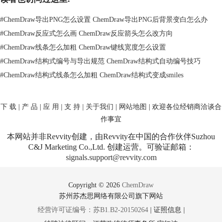
ChemBioViz实现了在一个统一界面中对所有相关数据进行管理，这种方
式不仅可以缩短科研周期，简化科研工作流程，还有利于帮助科研工作者
#
ChemDraw导出PNG怎么设置 ChemDraw导出PNG后背景变白怎么办
和科研机构做出更明智的决策，加快研究进程。看到这儿本篇教程就结束
#
ChemDraw反应式怎么画 ChemDraw反应箭头怎么改方向
了，如果用户需要了解更多ChemFinder的详细信息请点击
哪儿可以下载
#
ChemDraw线条怎么加粗 ChemDraw键线宽度怎么设置
ChemDraw Professional 15呢？
#
ChemDraw结构式编号与导出规范 ChemDraw结构式自动编号技巧
#
ChemDraw结构式线条怎么加粗 ChemDraw结构式变成smiles
下 载
|
产 品
|
应 用
|
支 持
|
关于我们
|
网站地图
| 欢迎各位经销商洽谈合
作事宜
本网站并非Revvity创建，由Revvity在中国的合作伙伴Suzhou
C&J Marketing Co.,Ltd. 创建运营。可验证邮箱：
signals.support@revvity.com
Copyright © 2026
ChemDraw
苏州苏杰思网络有限公司旗下网站
经营许可证编号：苏B1.B2-20150264
|
证照信息
|