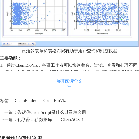
灵活的表单和表格布局有助于用户查询和浏览数据
主要功能：
1、通过ChemBioViz，科研工作者可以快速整合、过滤、查看和处理不同
来源的结构和属性数据，从而能够更全面、综合地了解到所采集到的数据
信息。
展开阅读全文
2、ChemBioViz提供了一套基本的显示和可视化工具，例如2D作图和数据
︾
过滤器。
标签：
ChemFinder
，
ChemBioViz
3、与Spotfire集成更增添了高级可视化工具，既能实现强大的数据分析，
又能省去耗时易错的人工数据转录过程。
上一篇：
告诉你ChemScript是什么以及怎么用
4、TIBCO Spotfire强大的数据可视化功能帮助研究人员更深入地分析研
下一篇：
化学品比价数据库——ChemACX！
究对象，从而更好地做出决策。
温馨提示：在用户浏览和处理数据时，TIBCO Spotfire中显示的数据集将
与 ChemBioViz保持实时同步。
读者也访问过这里: