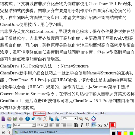
结构式，下文将以吉非罗齐化合物为例讲解使用ChemDraw 15.1 Pro绘制
完整结构式的步骤。吉非罗齐主要是用于制作治疗白血病和冠心病的药
丸，在生物医药方面被广泛应用，本篇文章将介绍两种绘制结构式的
ChemDraw
使用技巧，用心学习哦。
吉非罗齐英文名称Gemfibrozil，呈现为白色粉末，保存条件是密封并在阴
凉干燥处贮存。吉非罗齐胶囊用于高脂血症，主要适用于严重Ⅳ或Ⅴ型高
脂蛋白血症、冠心病，药物原理是降低血甘油三酯而增高血高密度脂蛋白
浓度，虽可轻度降低血低密度脂蛋白胆固醇血浓度，但在Ⅳ型高脂蛋白血
症可能使低密度脂蛋白有所增高。
ChemDraw 15.1 Pro绘制方法一：Name=Structure
ChemDraw新手用户必会技巧之一就是学会使用Name与Structure的互换功
能，ChemDraw 15.1 Pro中内置IUPAC命名，该命名法是由国际纯粹与应
用化学联合会（IUPAC）规定的。操作方法是：从Structure菜单中选择
Convert Name to Structure命令，在弹出的对话框中输入吉非罗齐英文名称
Gemfibrozil，最后点击OK按钮即可看见ChemDraw 15.1 Pro绘制窗口绘制
出吉非罗齐结构式。