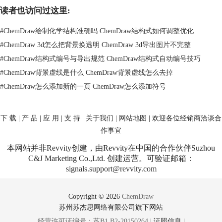
的ChemDraw新手用户想着重强调结构式的某部分，可以通过更改颜色来
读者也访问过这里:
实现，选中结构之后再通过颜色按钮选择需要的颜色即可。
以上就是使用ChemDraw 15.1 Pro绘制吉非罗齐结构式的两种方法，
#
ChemDraw绘制化学结构准确吗 ChemDraw结构式如何调整优化
ChemDraw新手用户可以根据需要进行选择，掌握更多ChemDraw使用技
#
ChemDraw 3d怎么把背景换透明 ChemDraw 3d导出图片不完整
巧请点击
ChemDraw Professional 15两种方法绘制纽曼投影式
。
#
ChemDraw结构式编号与导出规范 ChemDraw结构式自动编号技巧
#
ChemDraw背景虚线是什么 ChemDraw背景虚线怎么去掉
#
ChemDraw怎么添加新的一页 ChemDraw怎么添加符号
下 载
|
产 品
|
应 用
|
支 持
|
关于我们
|
网站地图
| 欢迎各位经销商洽谈合
作事宜
本网站并非Revvity创建，由Revvity在中国的合作伙伴Suzhou
C&J Marketing Co.,Ltd. 创建运营。可验证邮箱：
signals.support@revvity.com
Copyright © 2026
ChemDraw
苏州苏杰思网络有限公司旗下网站
经营许可证编号：苏B1.B2-20150264
|
证照信息
|