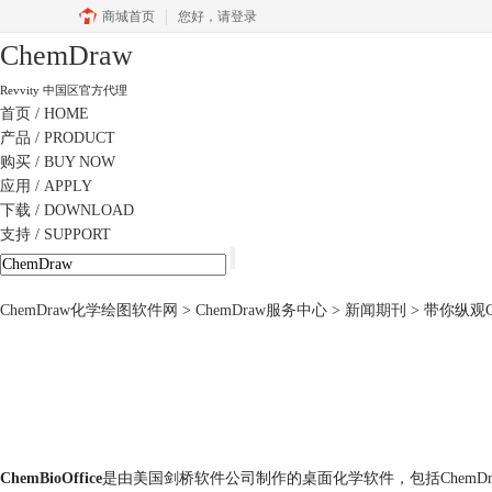
商城首页
您好，
请登录
ChemDraw
Revvity 中国区官方代理
首页
/ HOME
产品
/ PRODUCT
购买
/ BUY NOW
应用
/ APPLY
下载
/ DOWNLOAD
支持
/ SUPPORT
ChemDraw化学绘图软件网
>
ChemDraw服务中心
>
新闻期刊
> 带你纵观Ch
ChemBioOffice
是由美国剑桥软件公司制作的桌面化学软件，包括ChemDraw，Chem