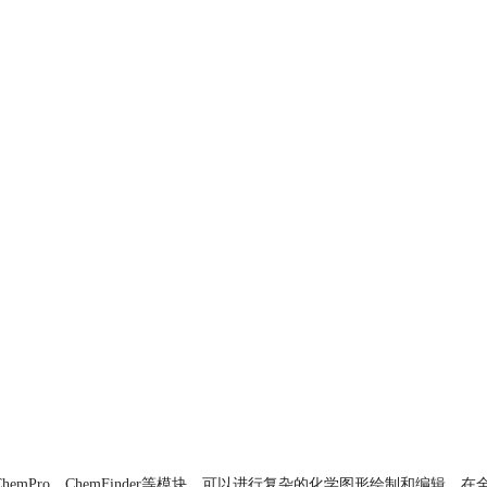
3D、ChemPro，ChemFinder等模块，可以进行复杂的化学图形绘制和编辑