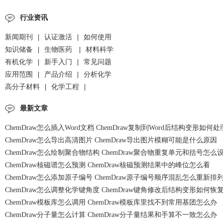
行业资讯
新闻期刊
|
认证激活
|
如何使用
知识储备
|
生物医药
|
材料科学
有机化学
|
新手入门
|
常见问题
应用范围
|
产品介绍
|
分析化学
高分子材料
|
化学工程
|
最新文章
ChemDraw怎么插入Word文档 ChemDraw复制到Word后结构变形如何处
ChemDraw怎么导出高清图片 ChemDraw导出图片模糊可能是什么原因
ChemDraw怎么绘制聚合物结构 ChemDraw聚合物重复单元和括号怎么
ChemDraw核磁谱怎么预测 ChemDraw核磁预测结果中的峰位怎么看
ChemDraw怎么添加原子编号 ChemDraw原子编号顺序混乱怎么重新排
ChemDraw怎么调整化学键角度 ChemDraw键角修改后结构变形如何恢
ChemDraw模板库怎么调用 ChemDraw模板库里找不到常用基团怎么办
ChemDraw分子量怎么计算 ChemDraw分子量结果和手算不一致怎么办