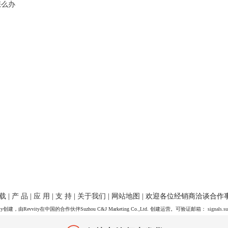
怎么办
 载
|
产 品
|
应 用
|
支 持
|
关于我们
|
网站地图
| 欢迎各位经销商洽谈合作
y创建，由Revvity在中国的合作伙伴Suzhou C&J Marketing Co.,Ltd. 创建运营。可验证邮箱：
signals.s